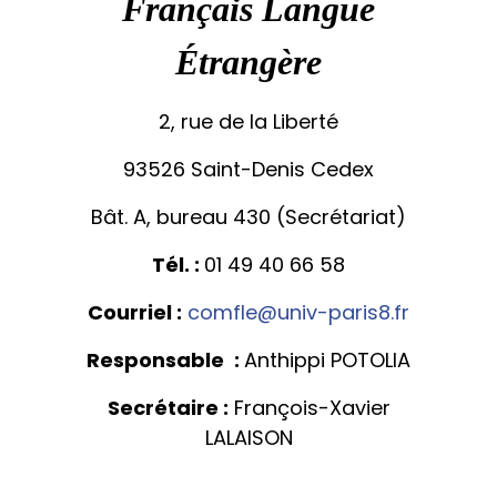
Français Langue
Équipe Psychanalyse
Doctorat
Unités de recherche
Équipe Sciences de l’éducation
Étrangère
Revues
STUDIO8
Le service audiovisuel et multimédia
2, rue de la Liberté
Vie étudiante
PIX
93526 Saint-Denis Cedex
Concours et métiers de l’enseignement
Stages
Bât. A, bureau 430 (Secrétariat)
Services, aides sociales et handicap
Echanges internationaux
Tél. :
01 49 40 66 58
Courriel :
comfle@univ-paris8.fr
Responsable
:
Anthippi POTOLIA
Secrétaire :
François-Xavier
LALAISON