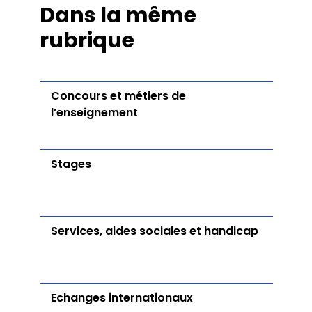
Dans la même
Équipe Psychanalyse
Doctorat
Unités de recherche
Équipe Sciences de l’éducation
rubrique
Revues
STUDIO8
Le service audiovisuel et multimédia
Vie étudiante
Concours et métiers de
PIX
l’enseignement
Concours et métiers de l’enseignement
Stages
Services, aides sociales et handicap
Echanges internationaux
Stages
Services, aides sociales et handicap
Echanges internationaux