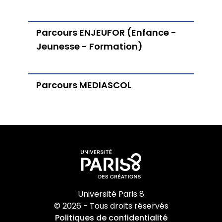
Équipe Psychanalyse
Doctorat
Unités de recherche
Équipe Sciences de l’éducation
Revues
STUDIO8
Parcours ENJEUFOR (Enfance -
Le service audiovisuel et multimédia
Jeunesse - Formation)
Vie étudiante
PIX
Concours et métiers de l’enseignement
Parcours MEDIASCOL
Stages
Services, aides sociales et handicap
Echanges internationaux
Université Paris 8
© 2026 - Tous droits réservés
Politiques de confidentialité