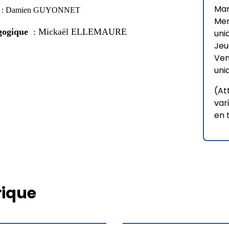
Mar
 1 : Damien GUYONNET
Mer
gogique
: Mickaël ELLEMAURE
uni
Jeu
Ven
uni
(At
var
en 
rique