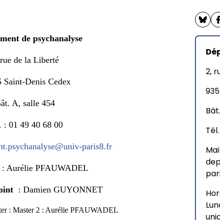
cap
ment de psychanalyse
Dé
 rue de la Liberté
 ECLIE
2, r
 Saint-Denis Cedex
935
ât. A, salle 454
Bât
. : 01 49 40 68 00
Tél.
nt.psychanalyse@univ-paris8.fr
Mail
dep
: Aurélie PFAUWADEL
par
oint
: Damien GUYONNET
Hor
Lun
ter : Master 2 : Aurélie PFAUWADEL
uni