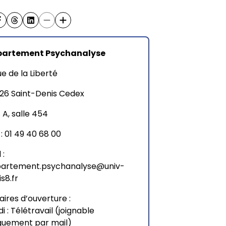
partement Psychanalyse
ue de la Liberté
26 Saint-Denis Cedex
. A, salle 454
 : 01 49 40 68 00
 :
artement.psychanalyse@univ-
is8.fr
aires d’ouverture :
di : Télétravail (joignable
quement par mail)